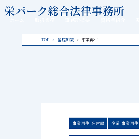
内
栄パーク総合法律事務所
容
を
ホーム
取扱業務
事務所概要
資格者紹介
ス
キッ
TOP
基礎知識
事業再生
プ
事業再生 名古屋
企業 事業再生