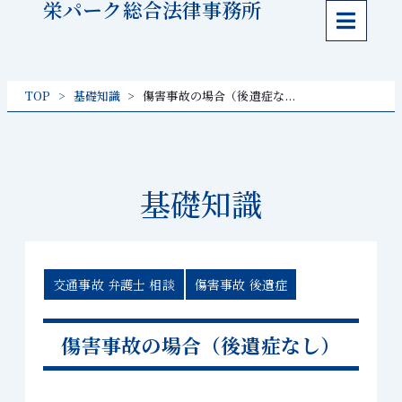
栄パーク総合法律事務所
内
容
を
ス
キッ
TOP
基礎知識
傷害事故の場合（後遺症な...
プ
基礎知識
交通事故 弁護士 相談
傷害事故 後遺症
傷害事故の場合（後遺症なし）