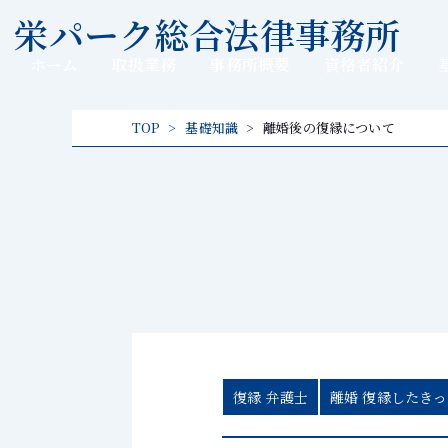
内
栄パーク総合法律事務所
容
を
ホーム
取扱業務
事務所概要
資格者紹介
ス
キッ
TOP
基礎知識
離婚後の復縁について
プ
復縁 弁護士
離婚 復縁したき