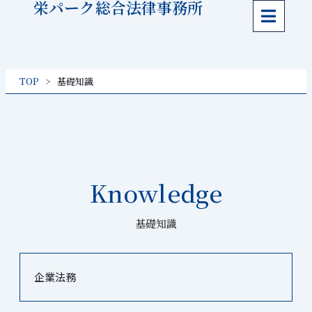
栄パーク総合法律事務所
内
容
を
ス
TOP
基礎知識
キッ
プ
Knowledge
基礎知識
企業法務